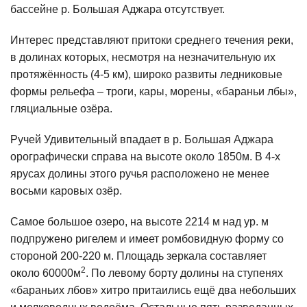
бассейне р. Большая Аджара отсутствует.
Интерес представляют притоки среднего течения реки,
в долинах которых, несмотря на незначительную их
протяжённость (4-5 км), широко развиты ледниковые
формы рельефа – троги, кары, морены, «бараньи лбы»,
гляциальные озёра.
Ручей Удивительный впадает в р. Большая Аджара
орографически справа на высоте около 1850м. В 4-х
ярусах долины этого ручья расположено не менее
восьми каровых озёр.
Самое большое озеро, на высоте 2214 м над ур. м
подпружено ригелем и имеет ромбовидную форму со
стороной 200-220 м. Площадь зеркала составляет
2
около 60000м
. По левому борту долины на ступенях
«бараньих лбов» хитро притаились ещё два небольших