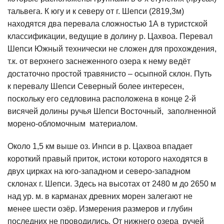
тальвега. К югу и к северу от г. Шепси (2819,3м)
находятся два перевала сложностью 1А в туристской
классификации, ведущие в долину р. Цахвоа. Перевал
Шепси Южный технически не сложен для прохождения,
т.к. от верхнего заснеженного озера к нему ведёт
достаточно простой травянисто – осыпной склон. Путь
к перевалу Шепси Северный более интересен,
поскольку его седловина расположена в конце 2-й
висячей долины ручья Шепси Восточный, заполненной
морено-обломочным материалом.
Около 1,5 км выше оз. Инпси в р. Цахвоа впадает
короткий правый приток, истоки которого находятся в
двух цирках на юго-западном и северо-западном
склонах г. Шепси. Здесь на высотах от 2480 м до 2650 м
над ур. м. в карманах древних морен залегают не
менее шести озёр. Измерения размеров и глубин
последних не проводились. От нижнего озера ручей