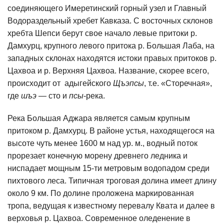
соединяющего Имеретинский горный узел и Главный
Водораздельный хребет Кавказа. С восточных склонов
хребта Шепси берут свое начало левые притоки р.
Дамхурц, крупного левого притока р. Большая Лаба, на
западных склонах находятся истоки правых притоков р.
Цахвоа и р. Верхняя Цахвоа. Название, скорее всего,
происходит от адыгейского
Щъэпсы
, т.е. «Сторечная»,
где
шъэ
— сто и
псы
-река.
Река Большая Аджара является самым крупным
притоком р. Дамхурц. В районе устья, находящегося на
высоте чуть менее 1600 м над ур. м., водный поток
прорезает конечную морену древнего ледника и
ниспадает мощным 15-ти метровым водопадом среди
пихтового леса. Типичная троговая долина имеет длину
около 9 км. По долине проложена маркированная
тропа, ведущая к известному перевалу Квата и далее в
верховья р. Цахвоа. Современное оледенение в