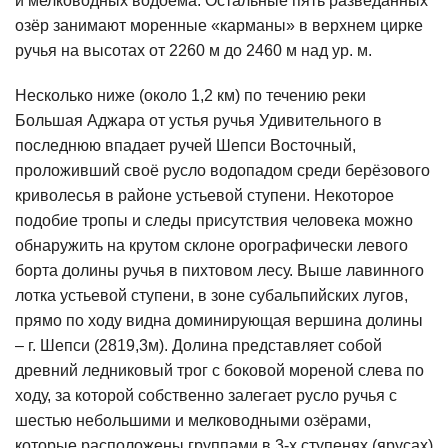
и мелководных водоёма. Остальные пять разведанных
озёр занимают моренные «карманы» в верхнем цирке
ручья на высотах от 2260 м до 2460 м над ур. м.
Несколько ниже (около 1,2 км) по течению реки
Большая Аджара от устья ручья Удивительного в
последнюю впадает ручей Шепси Восточный,
проложивший своё русло водопадом среди берёзового
криволесья в районе устьевой ступени. Некоторое
подобие тропы и следы присутствия человека можно
обнаружить на крутом склоне орографически левого
борта долины ручья в пихтовом лесу. Выше лавинного
лотка устьевой ступени, в зоне субальпийских лугов,
прямо по ходу видна доминирующая вершина долины
– г. Шепси (2819,3м). Долина представляет собой
древний ледниковый трог с боковой мореной слева по
ходу, за которой собственно залегает русло ручья с
шестью небольшими и мелководными озёрами,
которые расположены группами в 3-х ступенях (ярусах)