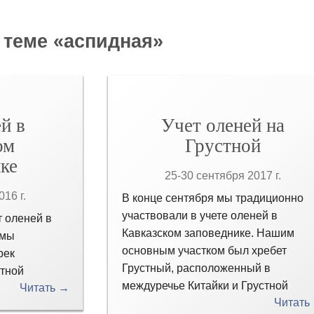
 теме «аспидная»
й в
Учет оленей на
ом
Грустной
ке
25-30 сентября 2017 г.
16 г.
В конце сентября мы традиционно
участвовали в учете оленей в
т оленей в
Кавказском заповеднике. Нашим
 мы
основным участком был хребет
рек
Грустный, расположенный в
стной
междуречье Китайки и Грустной
Читать →
Читать