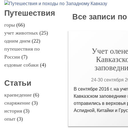
Путешествия
Все записи по
горы
(66)
учет животных
(25)
одним днем
(22)
путешествия по
Учет олене
России
(7)
Кавказск
ездовые собаки
(4)
заповедни
24-30 сентября 20
Статьи
В сентябре 2016 г. на уче
краеведение
(6)
Кавказском заповеднике
снаряжение
(3)
отправились в верховья 
Аспидной, Китайки и Гру
история
(3)
опыт
(3)