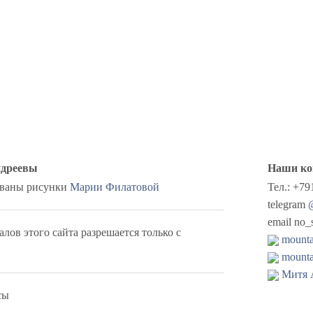
ндреевы
Наши ко
ованы рисунки
Марии Филатовой
Тел.: +79
telegram
email no_
ов этого сайта разрешается только с
mounta
mounta
Митя 
сы