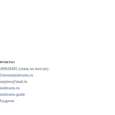
нтакты:
189928495 (связь по вотсап)
@mountaindreams.ru
surpises@mail.ru
indreams.ru
indreams.guide
Андреев